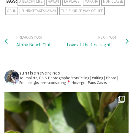
TAGS:
A BEACHY LIFE
HAWAII
LA PLAGE
MAKAHA
NON CLASSÉ
OAHU
SUNRISETAKESHAWAII
THE SUNRISE WAY OF LIFE
PREVIOUS POST
NEXT POST
Aloha Beach Club …
Love at the first sight …
sunriseneverends
Journaliste, DA & Photographe
StoryTelling | Writing | Photo |
Founder @sunrise.consulting
Hossegor-Paris-Cassis