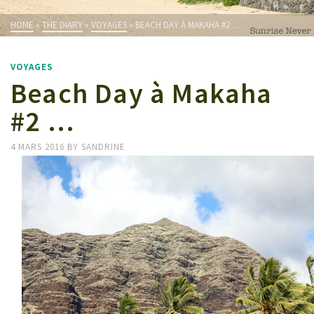
HOME
»
THE DIARY
»
VOYAGES
»
BEACH DAY À MAKAHA #2 …
VOYAGES
Beach Day à Makaha
#2 …
4 MARS 2016
BY
SANDRINE