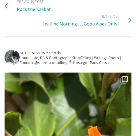
PREVIOUS POST
Rock the Kasbah …
NEXT POST
I will be Morning … Good Vibes Only !
sunriseneverends
Journaliste, DA & Photographe
StoryTelling | Writing | Photo |
Founder @sunrise.consulting
Hossegor-Paris-Cassis