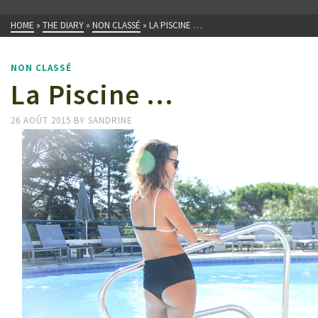
HOME
»
THE DIARY
»
NON CLASSÉ
»
LA PISCINE …
NON CLASSÉ
La Piscine …
26 AOÛT 2015
BY
SANDRINE