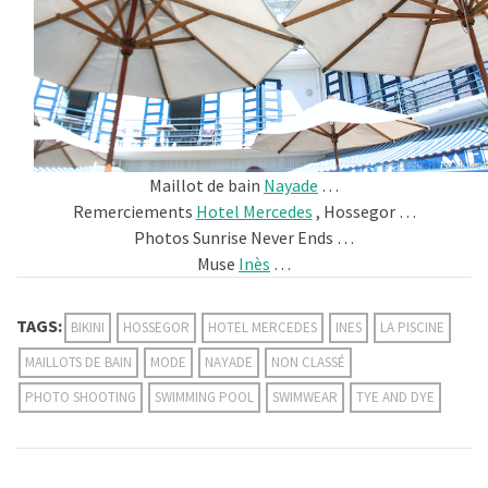
Maillot de bain
Nayade
…
Remerciements
Hotel Mercedes
, Hossegor …
Photos Sunrise Never Ends …
Muse
Inès
…
TAGS:
BIKINI
HOSSEGOR
HOTEL MERCEDES
INES
LA PISCINE
MAILLOTS DE BAIN
MODE
NAYADE
NON CLASSÉ
PHOTO SHOOTING
SWIMMING POOL
SWIMWEAR
TYE AND DYE