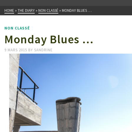
HOME
»
THE DIARY
»
NON CLASSÉ
»
MONDAY BLUES …
NON CLASSÉ
Monday Blues …
9 MARS 2015
BY
SANDRINE