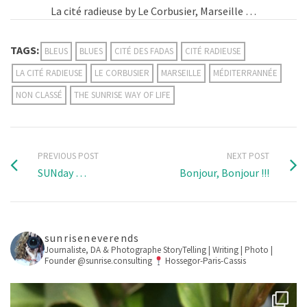
La cité radieuse by Le Corbusier, Marseille …
TAGS:
BLEUS
BLUES
CITÉ DES FADAS
CITÉ RADIEUSE
LA CITÉ RADIEUSE
LE CORBUSIER
MARSEILLE
MÉDITERRANNÉE
NON CLASSÉ
THE SUNRISE WAY OF LIFE
PREVIOUS POST
NEXT POST
SUNday …
Bonjour, Bonjour !!!
sunriseneverends
Journaliste, DA & Photographe
StoryTelling | Writing | Photo |
Founder @sunrise.consulting
Hossegor-Paris-Cassis