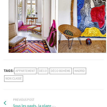
TAGS:
APPARTEMENT
DÉCO
DÉCO BOHÈME
MADRID
NON CLASSÉ
PREVIOUS POST
Sous les pavés, la plage …