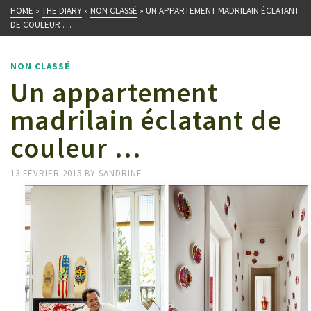
HOME
»
THE DIARY
»
NON CLASSÉ
»
UN APPARTEMENT MADRILAIN ÉCLATANT
DE COULEUR …
NON CLASSÉ
Un appartement
madrilain éclatant de
couleur …
13 FÉVRIER 2015
BY
SANDRINE