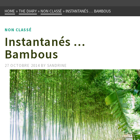
HOME
»
THE DIARY
»
NON CLASSÉ
»
INSTANTANÉS … BAMBOUS
NON CLASSÉ
Instantanés …
Bambous
27 OCTOBRE 2014
BY
SANDRINE