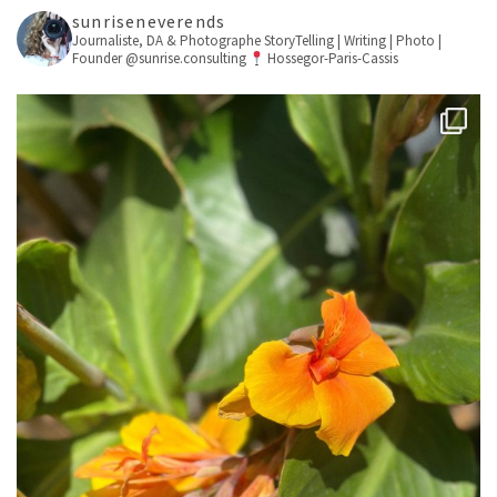
sunriseneverends
Journaliste, DA & Photographe
StoryTelling | Writing | Photo |
Founder @sunrise.consulting
Hossegor-Paris-Cassis