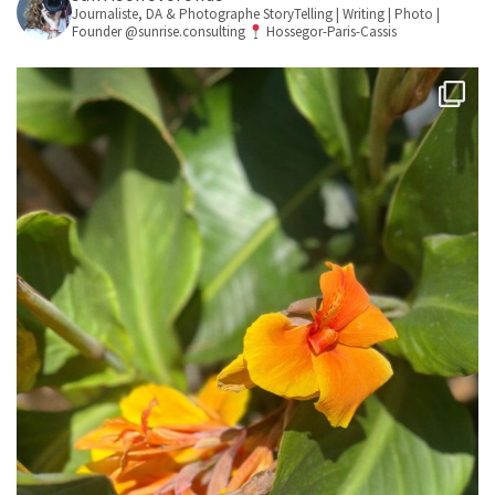
Journaliste, DA & Photographe
StoryTelling | Writing | Photo |
Founder @sunrise.consulting
Hossegor-Paris-Cassis