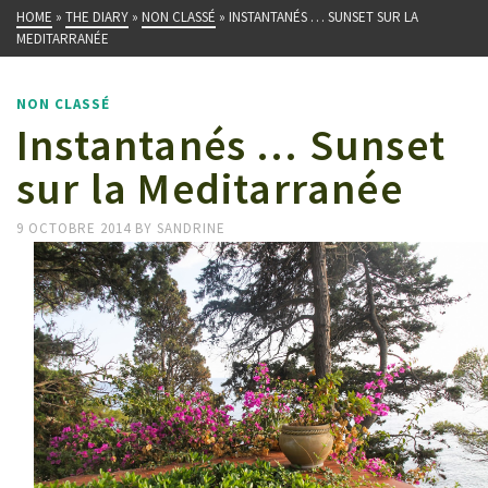
HOME
»
THE DIARY
»
NON CLASSÉ
»
INSTANTANÉS … SUNSET SUR LA
MEDITARRANÉE
NON CLASSÉ
Instantanés … Sunset
sur la Meditarranée
9 OCTOBRE 2014
BY
SANDRINE