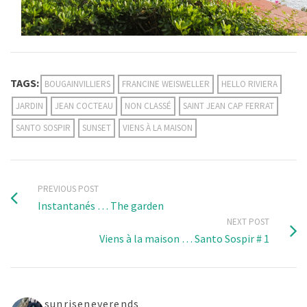
TAGS:
BOUGAINVILLIERS
FRANCINE WEISWELLER
HELLO RIVIERA
JARDIN
JEAN COCTEAU
NON CLASSÉ
SAINT JEAN CAP FERRAT
SANTO SOSPIR
SUNSET
VIENS À LA MAISON
PREVIOUS POST
Instantanés … The garden
NEXT POST
Viens à la maison … Santo Sospir # 1
sunriseneverends