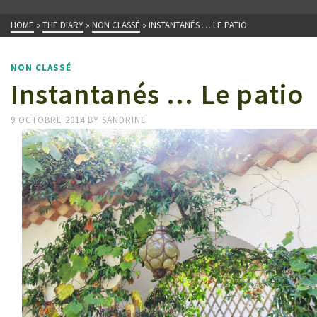
HOME
»
THE DIARY
»
NON CLASSÉ
»
INSTANTANÉS … LE PATIO
NON CLASSÉ
Instantanés … Le patio
9 OCTOBRE 2014
BY
SANDRINE