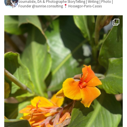
Journaliste, DA & Photographe
StoryTelling | Writing | Photo |
Founder @sunrise.consulting
Hossegor-Paris-Cassis