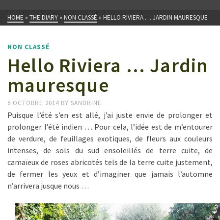
HOME
»
THE DIARY
»
NON CLASSÉ
»
HELLO RIVIERA … JARDIN MAURESQUE
NON CLASSÉ
Hello Riviera … Jardin
mauresque
6 OCTOBRE 2014
BY
SANDRINE
Puisque l’été s’en est allé, j’ai juste envie de prolonger et
prolonger l’été indien … Pour cela, l’idée est de m’entourer
de verdure, de feuillages exotiques, de fleurs aux couleurs
intenses, de sols du sud ensoleillés de terre cuite, de
camaïeux de roses abricotés tels de la terre cuite justement,
de fermer les yeux et d’imaginer que jamais l’automne
n’arrivera jusque nous …