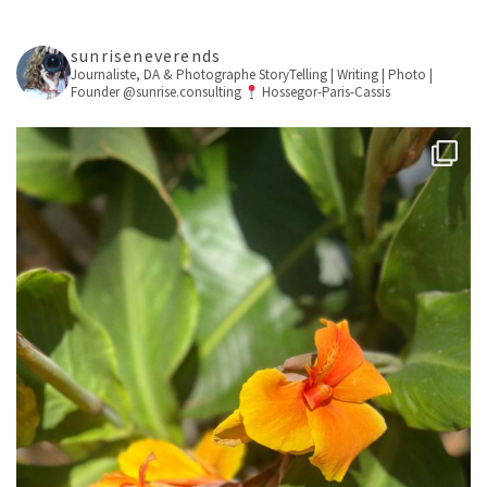
sunriseneverends
Journaliste, DA & Photographe
StoryTelling | Writing | Photo |
Founder @sunrise.consulting
Hossegor-Paris-Cassis