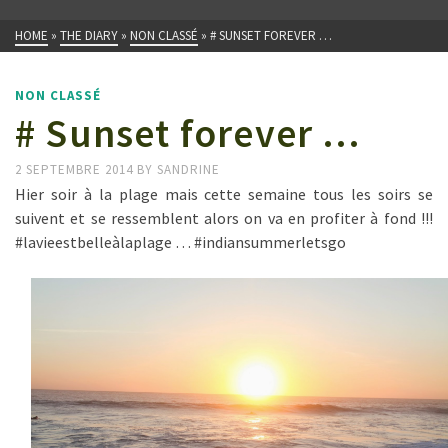
HOME
»
THE DIARY
»
NON CLASSÉ
»
# SUNSET FOREVER …
NON CLASSÉ
# Sunset forever …
2 SEPTEMBRE 2014
BY
SANDRINE
Hier soir à la plage mais cette semaine tous les soirs se
suivent et se ressemblent alors on va en profiter à fond !!!
#lavieestbelleàlaplage … #indiansummerletsgo