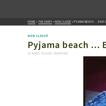
HOME
»
THE DIARY
»
NON CLASSÉ
»
PYJAMA BEACH … EASY LI
NON CLASSÉ
Pyjama beach … Ea
25 MARS 2014
BY
SANDRINE