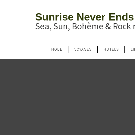
Sunrise Never Ends
Sea, Sun, Bohème & Rock n
MODE
VOYAGES
HOTELS
L