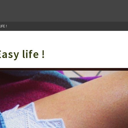
FE !
sy life !