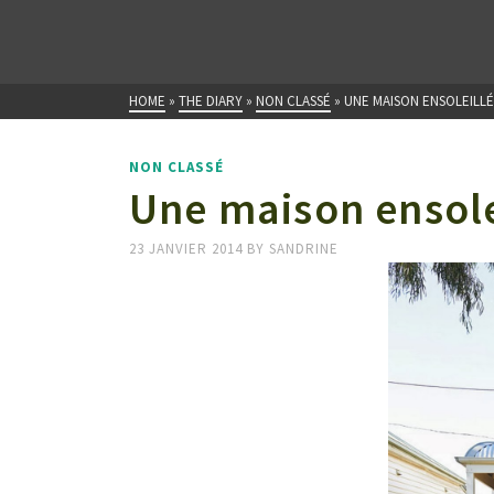
HOME
»
THE DIARY
»
NON CLASSÉ
»
UNE MAISON ENSOLEILL
NON CLASSÉ
Une maison ensole
23 JANVIER 2014
BY
SANDRINE