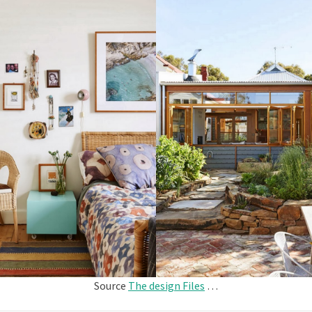
Source
The design Files
…