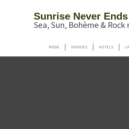
Sunrise Never Ends
Sea, Sun, Bohème & Rock n
MODE
VOYAGES
HOTELS
L