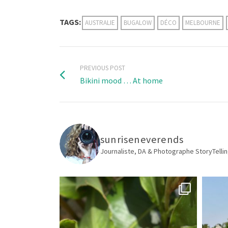
TAGS:
AUSTRALIE
BUGALOW
DÉCO
MELBOURNE
PREVIOUS POST
Bikini mood … At home
sunriseneverends
Journaliste, DA & Photographe
StoryTellin