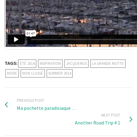
TAGS:
ÉTÉ 2014
INSPIRATION
JACQUEMUS
LA GRANDE MOTTE
MODE
NON CLASSÉ
SUMMER 2014
PREVIOUS POST
Ma pochette paradisiaque …
NEXT POST
Another Road Trip # 1