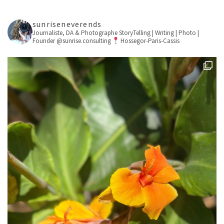
sunriseneverends
Journaliste, DA & Photographe
StoryTelling | Writing | Photo |
Founder @sunrise.consulting
Hossegor-Paris-Cassis