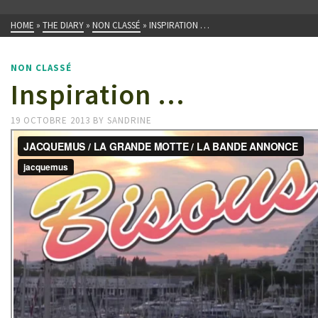
HOME
»
THE DIARY
»
NON CLASSÉ
»
INSPIRATION …
NON CLASSÉ
Inspiration …
19 OCTOBRE 2013
BY
SANDRINE