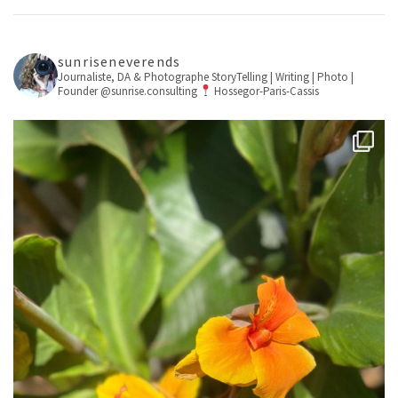
sunriseneverends
Journaliste, DA & Photographe
StoryTelling | Writing | Photo |
Founder @sunrise.consulting
Hossegor-Paris-Cassis