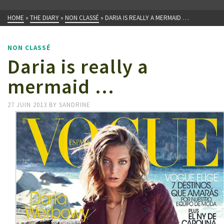
HOME
»
THE DIARY
»
NON CLASSÉ
»
DARIA IS REALLY A MERMAID …
NON CLASSÉ
Daria is really a
mermaid …
27 JUIN 2013
BY
SANDRINE