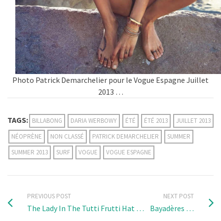
Photo Patrick Demarchelier pour le Vogue Espagne Juillet
2013 …
TAGS:
BILLABONG
DARIA WERBOWY
ÉTÉ
ÉTÉ 2013
JUILLET 2013
NÉOPRÈNE
NON CLASSÉ
PATRICK DEMARCHELIER
SUMMER
SUMMER 2013
SURF
VOGUE
VOGUE ESPAGNE
PREVIOUS POST
NEXT POST
The Lady In The Tutti Frutti Hat …
Bayadères …