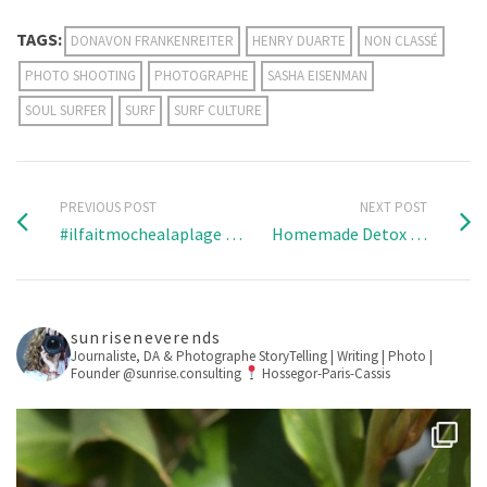
TAGS:
DONAVON FRANKENREITER
HENRY DUARTE
NON CLASSÉ
PHOTO SHOOTING
PHOTOGRAPHE
SASHA EISENMAN
SOUL SURFER
SURF
SURF CULTURE
PREVIOUS POST
NEXT POST
#ilfaitmochealaplage …
Homemade Detox …
sunriseneverends
Journaliste, DA & Photographe
StoryTelling | Writing | Photo |
Founder @sunrise.consulting
Hossegor-Paris-Cassis