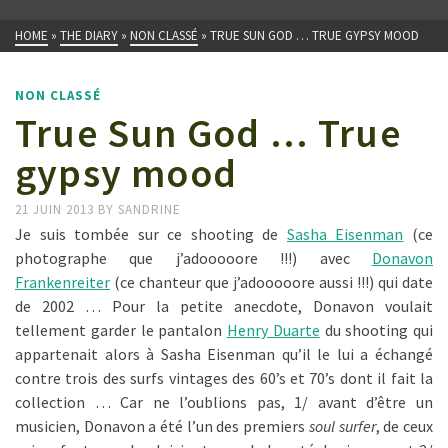
HOME
»
THE DIARY
»
NON CLASSÉ
»
TRUE SUN GOD … TRUE GYPSY MOOD
NON CLASSÉ
True Sun God … True
gypsy mood
21 JUIN 2013
BY
SANDRINE
Je suis tombée sur ce shooting de
Sasha Eisenman
(ce
photographe que j’adooooore !!!) avec
Donavon
Frankenreiter
(ce chanteur que j’adooooore aussi !!!) qui date
de 2002 … Pour la petite anecdote, Donavon voulait
tellement garder le pantalon
Henry Duarte
du shooting qui
appartenait alors à Sasha Eisenman qu’il le lui a échangé
contre trois des surfs vintages des 60’s et 70’s dont il fait la
collection … Car ne l’oublions pas, 1/ avant d’être un
musicien, Donavon a été l’un des premiers
soul surfer
, de ceux