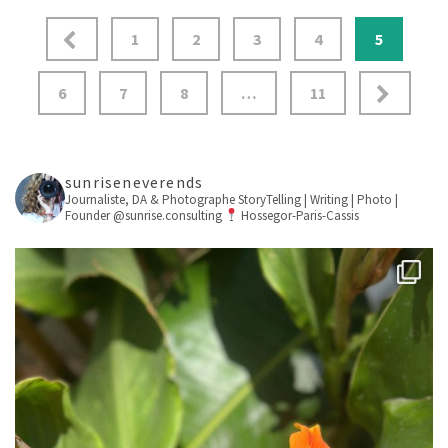
1
2
3
4
5
6
7
8
…
11
sunriseneverends
Journaliste, DA & Photographe
StoryTelling | Writing | Photo |
Founder @sunrise.consulting
Hossegor-Paris-Cassis